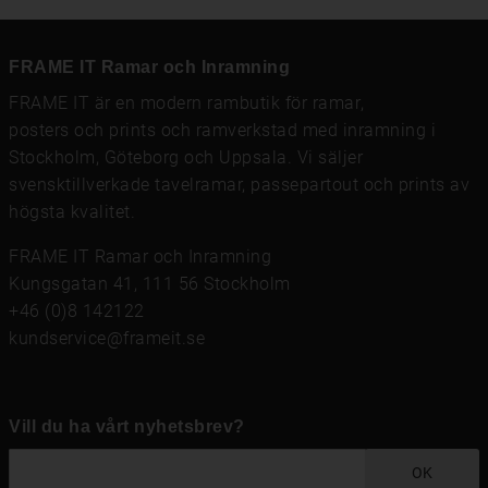
FRAME IT Ramar och Inramning
FRAME IT är en modern rambutik för
ramar
,
posters och prints
och
ramverkstad med inramning
i
Stockholm, Göteborg och Uppsala. Vi säljer
svensktillverkade tavelramar,
passepartout
och prints av
högsta kvalitet.
FRAME IT Ramar och Inramning
Kungsgatan 41, 111 56 Stockholm
+46 (0)8 142122
kundservice@frameit.se
Vill du ha vårt nyhetsbrev?
OK