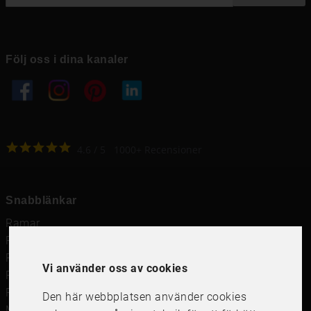
Följ oss i dina kanaler
4.6
4.6
/
5
1000
+
Recensioner
Snabblänkar
Ramar
Ramar till Samsung The Frame
Ramverkstad & inramning
Vi använder oss av cookies
Passepartout
Posters
Den här webbplatsen använder cookies
Måttbeställd passepartout