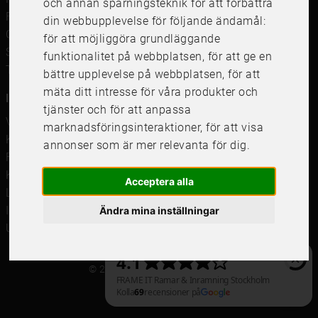
och annan spårningsteknik för att förbättra
Framkalla bilder
din webbupplevelse för följande ändamål:
Canvastavla
för att möjliggöra grundläggande
Studentskylt och studentplakat
funktionalitet på webbplatsen
,
för att ge en
Tavelkrok
bättre upplevelse på webbplatsen
,
för att
mäta ditt intresse för våra produkter och
Information
tjänster och för att anpassa
Våra butiker
marknadsföringsinteraktioner
,
för att visa
Kundservice
annonser som är mer relevanta för dig
.
Företagsförsäljning
Köpvillkor
Acceptera alla
Leverans & Retur
Integritetspolicy
Ändra mina inställningar
Uppdatera cookieinställningar
© 2021 Frame It International