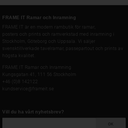
FRAME IT Ramar och Inramning
FRAME IT är en modern rambutik för
ramar
,
posters och prints
och
ramverkstad med inramning
i
Stockholm, Göteborg och Uppsala. Vi säljer
svensktillverkade tavelramar,
passepartout
och prints av
högsta kvalitet.
FRAME IT Ramar och Inramning
Kungsgatan 41, 111 56 Stockholm
+46 (0)8 142122
kundservice@frameit.se
Vill du ha vårt nyhetsbrev?
OK