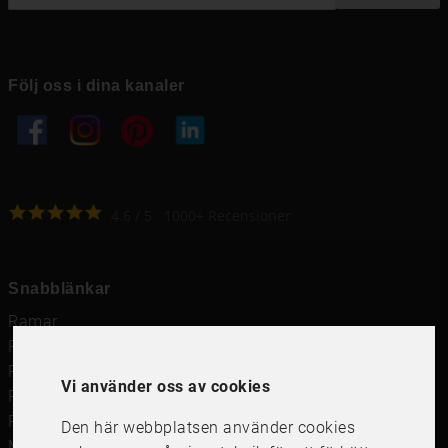
Följ oss i dina kanaler
4.6
4.6
/
5
1000
+
Recensioner
Snabblänkar
Ramar
Ramar till Samsung The Frame
Ramverkstad & inramning
Vi använder oss av cookies
Passepartout
Posters
Den här webbplatsen använder cookies
Måttbeställd passepartout