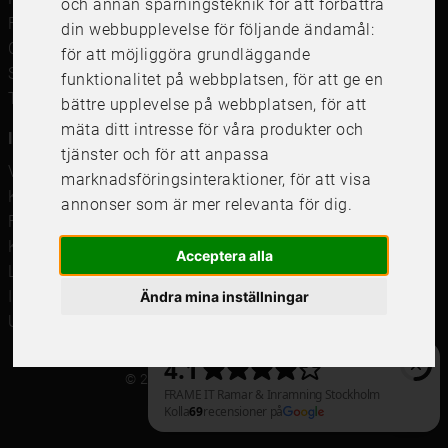
och annan spårningsteknik för att förbättra
Framkalla bilder
din webbupplevelse för följande ändamål:
Canvastavla
för att möjliggöra grundläggande
Studentskylt och studentplakat
funktionalitet på webbplatsen
,
för att ge en
Tavelkrok
bättre upplevelse på webbplatsen
,
för att
mäta ditt intresse för våra produkter och
Information
tjänster och för att anpassa
Våra butiker
marknadsföringsinteraktioner
,
för att visa
Kundservice
annonser som är mer relevanta för dig
.
Företagsförsäljning
Köpvillkor
Acceptera alla
Leverans & Retur
Integritetspolicy
Ändra mina inställningar
Uppdatera cookieinställningar
© 2021 Frame It International