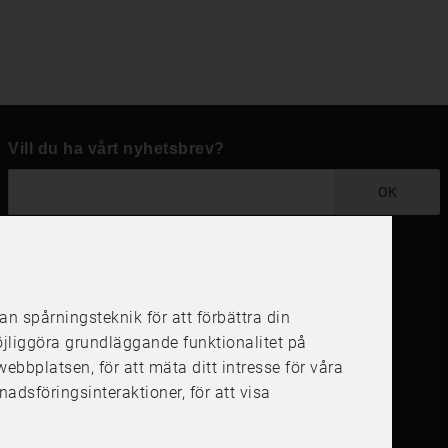
Vill du ha vårt nyhetsbrev?
OK
Följ oss i dina kanaler
 spårningsteknik för att förbättra din
öjliggöra grundläggande funktionalitet på
å webbplatsen
,
för att mäta ditt intresse för våra
nadsföringsinteraktioner
,
för att visa
4.6
4.6
/
5
1000
+
Recensioner