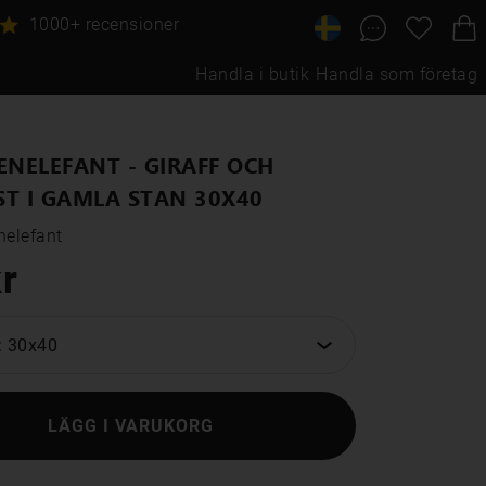
1000+ recensioner
Handla i butik
Handla som företag
ENELEFANT - GIRAFF OCH
T I GAMLA STAN 30X40
nelefant
r
: 30x40
LÄGG I VARUKORG