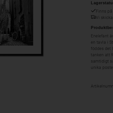
Lagerstatu
Finns på
Vi skick
Produktbe
Enelefant ä
en tavla i 
föddes det 
tanken att 
samtidigt s
unika poste
Artikelnum