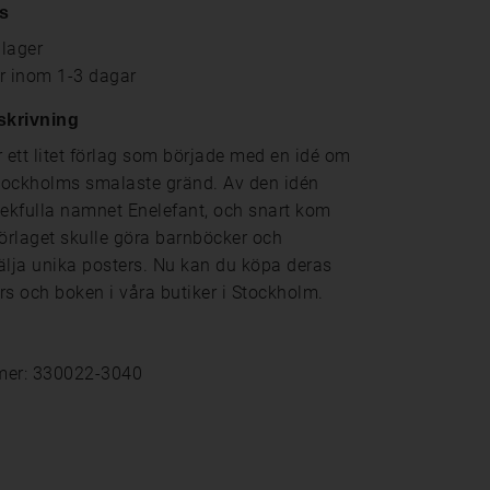
s
 lager
ar inom 1-3 dagar
skrivning
r ett litet förlag som började med en idé om
Stockholms smalaste gränd. Av den idén
lekfulla namnet Enelefant, och snart kom
förlaget skulle göra barnböcker och
älja unika posters. Nu kan du köpa deras
rs och boken i våra butiker i Stockholm.
mer: 330022-3040