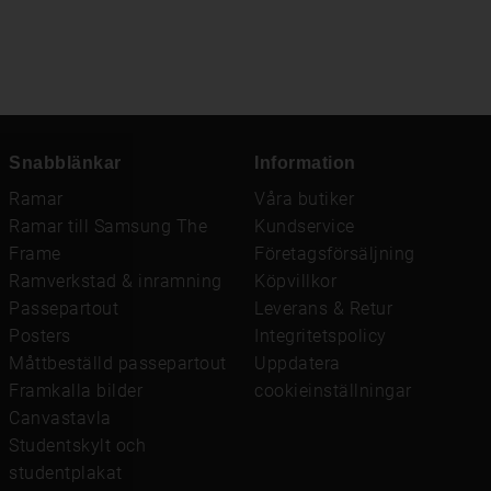
Snabblänkar
Information
Ramar
Våra butiker
Ramar till Samsung The
Kundservice
Frame
Företagsförsäljning
Ramverkstad & inramning
Köpvillkor
Passepartout
Leverans & Retur
Posters
Integritetspolicy
Måttbeställd passepartout
Uppdatera
Framkalla bilder
cookieinställningar
Canvastavla
Studentskylt och
studentplakat