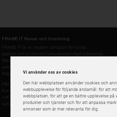
FRAME IT Ramar och Inramning
FRAME IT är en modern rambutik för
ramar
,
posters och prints
och
ramverkstad med inramning
i
Stockholm, Göteborg och Uppsala. Vi säljer
svensktillverkade tavelramar,
passepartout
och prints av
Vi använder oss av cookies
högsta kvalitet.
Den här webbplatsen använder cookies och annan
FRAME IT Ramar och Inramning
webbupplevelse för följande ändamål:
för att m
Kungsgatan 41, 111 56 Stockholm
webbplatsen
,
för att ge en bättre upplevelse p
+46 (0)8 142122
produkter och tjänster och för att anpassa mark
kundservice@frameit.se
annonser som är mer relevanta för dig
.