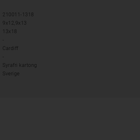
210011-1318
9x12,9x13
13x18
-
Cardiff
-
Syrafri kartong
Sverige