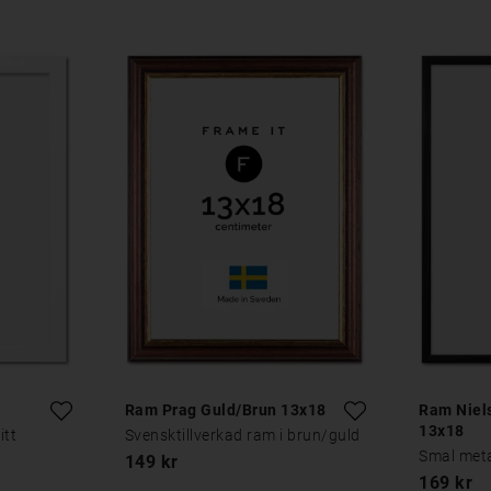
Ram Prag Guld/Brun 13x18
Ram Niel
13x18
itt
Svensktillverkad ram i brun/guld
Smal meta
149 kr
169 kr