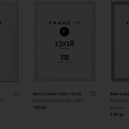
Ram London Lönn 13x18
Ram Lond
itt
Svensktillverkad ram i lönn
Svensktil
149 kr
ekfanér
149 kr