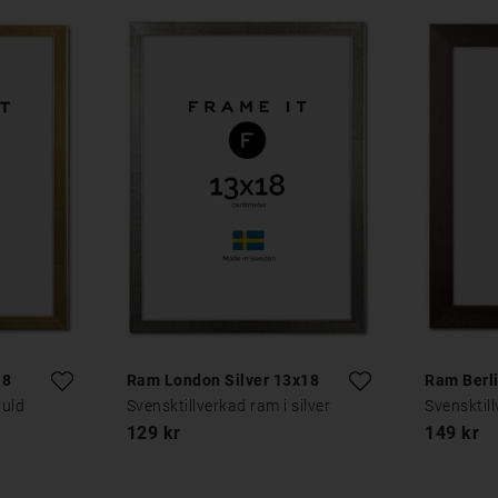
18
Ram London Silver 13x18
Ram Berl
guld
Svensktillverkad ram i silver
Svensktil
129 kr
149 kr