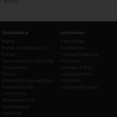
r: 420002
Snabblänkar
Information
Ramar
Våra butiker
Ramar till Samsung The
Kundservice
Frame
Företagsförsäljning
Ramverkstad & inramning
Köpvillkor
Passepartout
Leverans & Retur
Posters
Integritetspolicy
Måttbeställd passepartout
Uppdatera
Framkalla bilder
cookieinställningar
Canvastavla
Studentskylt och
studentplakat
Tavelkrok