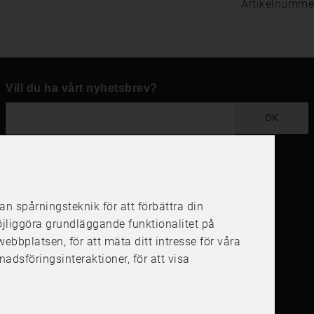
Artikelnumme
Vill du ha vårt nyhetsbrev?
OK
Följ oss i dina kanaler
 spårningsteknik för att förbättra din
öjliggöra grundläggande funktionalitet på
å webbplatsen
,
för att mäta ditt intresse för våra
nadsföringsinteraktioner
,
för att visa
4.6
4.6
/
5
1000
+
Recensioner