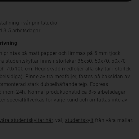
tällning i vår printstudio
d 3-5 arbetsdagar
rivning
n printas på matt papper och limmas på 5 mm tjock
a studentskyltar finns i storlekar 35x50, 50x70, 50x70
ch 70x100 cm. Regnskydd medföljer alla skyltar i storlek
belsidiga). Pinne av trä medföljer, fästes på baksidan av
örmonterad stark dubbelhäftande tejp. Express
d inom 24h. Normal produktionstid ca 3-5 arbetsdagar.
er specialtillverkas för varje kund och omfattas inte av
 våra studentskyltar här
, välj
studentskylt
från våra mallar.