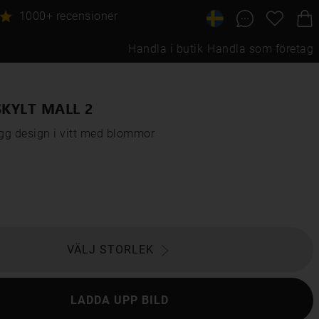
1000+ recensioner
Handla i butik
Handla som företag
KYLT MALL 2
gg design i vitt med blommor
VÄLJ STORLEK
LADDA UPP BILD