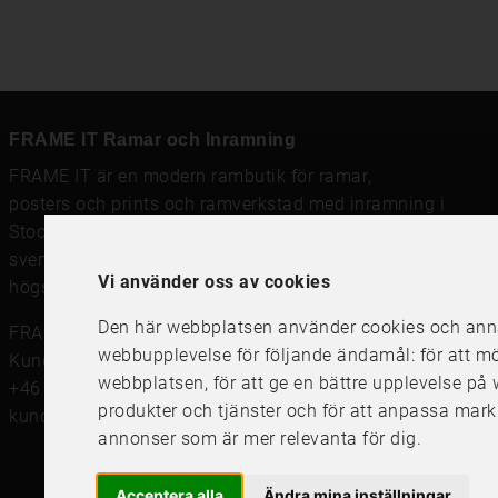
FRAME IT Ramar och Inramning
FRAME IT är en modern rambutik för
ramar
,
posters och prints
och
ramverkstad med inramning
i
Stockholm, Göteborg och Uppsala. Vi säljer
svensktillverkade tavelramar,
passepartout
och prints av
Vi använder oss av cookies
högsta kvalitet.
Den här webbplatsen använder cookies och annan
FRAME IT Ramar och Inramning
webbupplevelse för följande ändamål:
för att m
Kungsgatan 41, 111 56 Stockholm
webbplatsen
,
för att ge en bättre upplevelse p
+46 (0)8 142122
produkter och tjänster och för att anpassa mark
kundservice@frameit.se
annonser som är mer relevanta för dig
.
Acceptera alla
Ändra mina inställningar