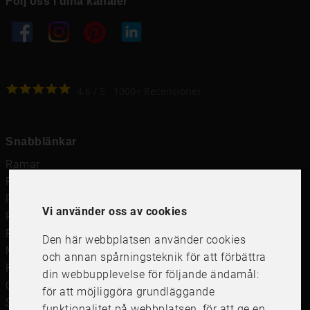
Följ oss i dina kanaler
4.6
4.6
/
5
1000
+
Recensioner
Snabblänkar
Ramar
Ramar till Samsung The Frame
Ramverkstad & inramning
Vi använder oss av cookies
Passepartout
Posters
Den här webbplatsen använder cookies
Måttbeställd passepartout
och annan spårningsteknik för att förbättra
Framkalla bilder
din webbupplevelse för följande ändamål:
Canvastavla
för att möjliggöra grundläggande
Studentskylt och studentplakat
funktionalitet på webbplatsen
,
för att ge en