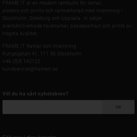
FRAME IT är en modern rambutik för
ramar
,
posters och prints
och
ramverkstad med inramning
i
Stockholm, Göteborg och Uppsala. Vi säljer
svensktillverkade tavelramar,
passepartout
och prints av
högsta kvalitet.
FRAME IT Ramar och Inramning
Kungsgatan 41, 111 56 Stockholm
+46 (0)8 142122
kundservice@frameit.se
Vill du ha vårt nyhetsbrev?
OK