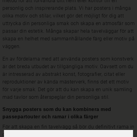
metod för att förvandla ditt hem eller kontor till en
personlig och inspirerande plats. Vi har posters i många
olika motiv och stilar, vilket gör det möjligt för dig att
uttrycka din personliga smak och skapa en atmosfär som
passar din estetik. Många skapar hela tavelväggar för att
skapa en helhet med sammanhållande färg eller motiv på
väggen.
En av fördelarna med att använda posters som konstverk
är det breda utbudet av tillgängliga motiv. Oavsett om du
är intresserad av abstrakt konst, fotografier, citat eller
reproduktioner av kända mästerverk, finns det ett motiv
för varje smak. Det gör att du kan skapa en unik samling
mad tavlor som återspeglar din personliga stil.
Snygga posters som du kan kombinera med
passepartouter och ramar i olika färger
För att skapa en fin tavelvägg så bör du definitivt rama in
dina posters. Tavelramar ger en snygg avslutning och