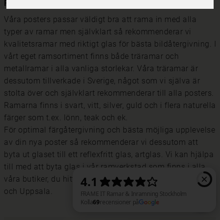
Rama in dina posters med riktiga tavelramar
Våra posters passar väldigt bra att rama in med alla
typer av ramar men självklart så rekommenderar vi
kvalitetsramar med riktigt glas för bästa bildåtergivning. I
vårt eget ramsortiment finns både träramar och
metallramar i alla vanliga storlekar. Våra träramar är
dessutom tillverkade i Sverige, något som vi själva är
stolta över och självklart rekommenderar till alla posters.
Ramarna finns i svart, vitt, silver, guld och i flera naturella
färger som t.ex. lönn, teak och ek.
För optimal färgåtergivning och bästa möjliga upplevelse
av din nya poster så rekommenderar vi dessutom att
byta ut glaset till ett reflexfritt glas, artglas. Vi kan hjälpa
till med att byta glas i vår ramverkstad som finns i alla
våra butiker, du hittar våra butiker i Stockholm, Göteborg
och Uppsala.