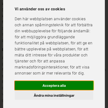
kan hjälpa till att förstärka konstverkets visuella effekt.
Vi använder oss av cookies
Dessutom kan du välja passepartout och ramar som
kompletterar färgerna och stilen på din poster för att
Den här webbplatsen använder cookies
förstärka motivet. Vi har ett stort sortiment av
och annan spårningsteknik för att förbättra
passepartouter i olika färger och ramar med riktigt glas
din webbupplevelse för följande ändamål:
som du kan använda till dina inramningar så att dina
för att möjliggöra grundläggande
posters får bästa kontrast och färgåtergivning.
funktionalitet på webbplatsen
,
för att ge en
bättre upplevelse på webbplatsen
,
för att
Posters på premium matt papper i alla storlekar
mäta ditt intresse för våra produkter och
Alla posters printas av oss själva på premium matt
tjänster och för att anpassa
papper, ett tjockt premium papper med bra
marknadsföringsinteraktioner
,
för att visa
färgåtergivning. Ett tjockt papper är lätt att montera i ram
annonser som är mer relevanta för dig
.
så att det blir platt och fint även vid stora storlekar.
Papperet har en matt yta som inte reflekterar ljus från
Acceptera alla
omgivningen så att postern ser fin ut från alla olika
vinklar. Vi använder endast professionell printteknik som
Ändra mina inställningar
gör att färgåtergivningen blir enastående och hållbar.