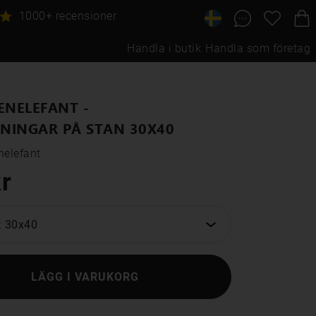
1000+ recensioner
Handla i butik
Handla som företag
ENELEFANT -
NINGAR PÅ STAN 30X40
nelefant
r
: 30x40
LÄGG I VARUKORG