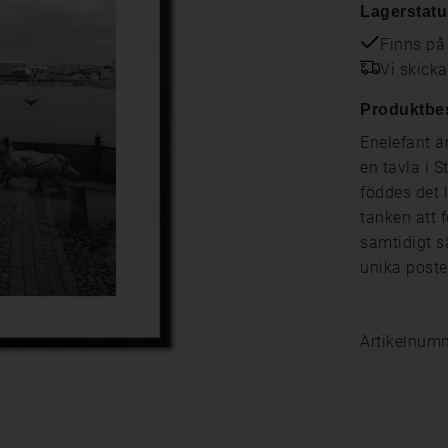
Lagerstatu
Finns på
Vi skick
Produktbe
Enelefant ä
en tavla i 
föddes det 
tanken att 
samtidigt s
unika poste
Artikelnum