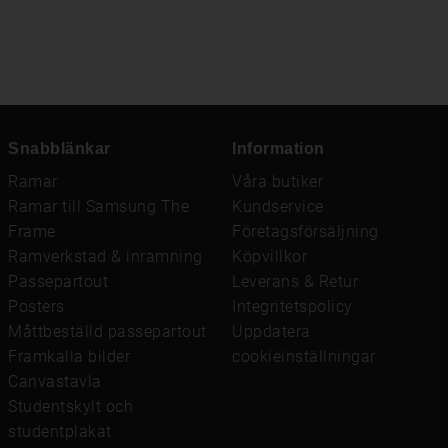
Snabblänkar
Information
Ramar
Våra butiker
Ramar till Samsung The
Kundservice
Frame
Företagsförsäljning
Ramverkstad & inramning
Köpvillkor
Passepartout
Leverans & Retur
Posters
Integritetspolicy
Måttbeställd passepartout
Uppdatera
Framkalla bilder
cookieinställningar
Canvastavla
Studentskylt och
studentplakat