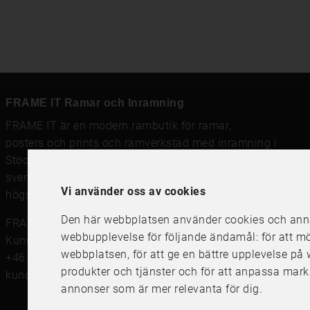
FRAME IT Ramar och Inramning
FRAME IT är en modern rambutik för
ramar
,
posters och prints
och
ramverkstad med inramning
i
Stockholm, Göteborg och Uppsala. Vi säljer
svensktillverkade tavelramar,
passepartout
och prints av
Vi använder oss av cookies
högsta kvalitet.
Den här webbplatsen använder cookies och annan
FRAME IT Ramar och Inramning
webbupplevelse för följande ändamål:
för att m
Kungsgatan 41, 111 56 Stockholm
webbplatsen
,
för att ge en bättre upplevelse p
+46 (0)8 142122
produkter och tjänster och för att anpassa mark
kundservice@frameit.se
annonser som är mer relevanta för dig
.