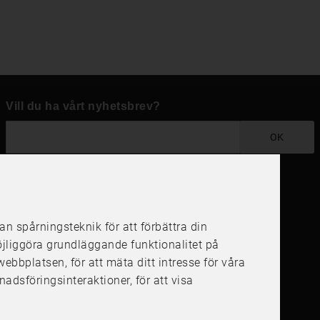
Vill du ha vårt nyhetsbrev?
OK
Följ oss i dina kanaler
 spårningsteknik för att förbättra din
öjliggöra grundläggande funktionalitet på
å webbplatsen
,
för att mäta ditt intresse för våra
nadsföringsinteraktioner
,
för att visa
4.6
4.6
/
5
1000
+
Recensioner