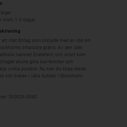
s
 lager
ar inom 1-3 dagar
skrivning
r ett litet förlag som började med en idé om
Stockholms smalaste gränd. Av den idén
lekfulla namnet Enelefant, och snart kom
förlaget skulle göra barnböcker och
älja unika posters. Nu kan du köpa deras
rs och boken i våra butiker i Stockholm.
mer: 330025-3040