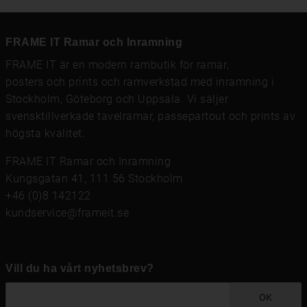
FRAME IT Ramar och Inramning
FRAME IT är en modern rambutik för
ramar
,
posters och prints
och
ramverkstad med inramning
i
Stockholm, Göteborg och Uppsala. Vi säljer
svensktillverkade tavelramar,
passepartout
och prints av
högsta kvalitet.
FRAME IT Ramar och Inramning
Kungsgatan 41, 111 56 Stockholm
+46 (0)8 142122
kundservice@frameit.se
Vill du ha vårt nyhetsbrev?
OK