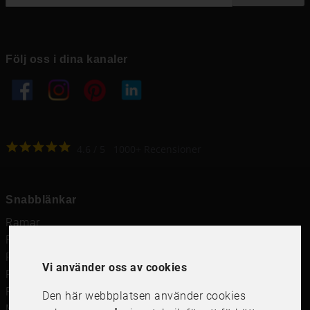
Följ oss i dina kanaler
4.6
4.6
/
5
1000
+
Recensioner
Snabblänkar
Ramar
Ramar till Samsung The Frame
Ramverkstad & inramning
Vi använder oss av cookies
Passepartout
Posters
Den här webbplatsen använder cookies
Måttbeställd passepartout