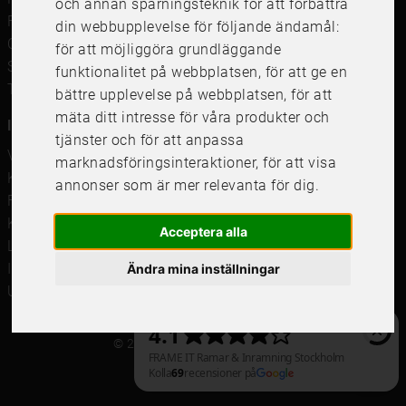
och annan spårningsteknik för att förbättra
Framkalla bilder
din webbupplevelse för följande ändamål:
Canvastavla
för att möjliggöra grundläggande
Studentskylt och studentplakat
funktionalitet på webbplatsen
,
för att ge en
Tavelkrok
bättre upplevelse på webbplatsen
,
för att
mäta ditt intresse för våra produkter och
Information
tjänster och för att anpassa
Våra butiker
marknadsföringsinteraktioner
,
för att visa
Kundservice
annonser som är mer relevanta för dig
.
Företagsförsäljning
Köpvillkor
Acceptera alla
Leverans & Retur
Integritetspolicy
Ändra mina inställningar
Uppdatera cookieinställningar
© 2021 Frame It International