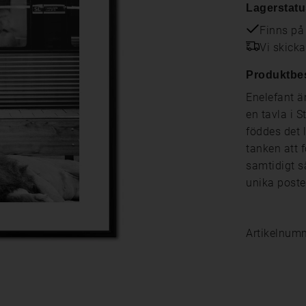
Lagerstatu
Finns på
Vi skick
Produktbe
Enelefant ä
en tavla i 
föddes det 
tanken att 
samtidigt s
unika poste
Artikelnum