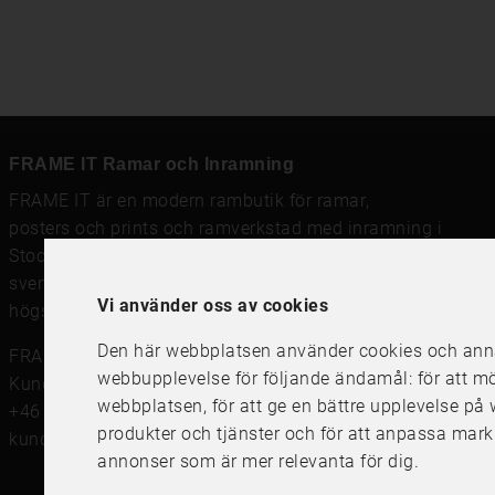
FRAME IT Ramar och Inramning
FRAME IT är en modern rambutik för
ramar
,
posters och prints
och
ramverkstad med inramning
i
Stockholm, Göteborg och Uppsala. Vi säljer
svensktillverkade tavelramar,
passepartout
och prints av
Vi använder oss av cookies
högsta kvalitet.
Den här webbplatsen använder cookies och annan
FRAME IT Ramar och Inramning
webbupplevelse för följande ändamål:
för att m
Kungsgatan 41, 111 56 Stockholm
webbplatsen
,
för att ge en bättre upplevelse p
+46 (0)8 142122
produkter och tjänster och för att anpassa mark
kundservice@frameit.se
annonser som är mer relevanta för dig
.