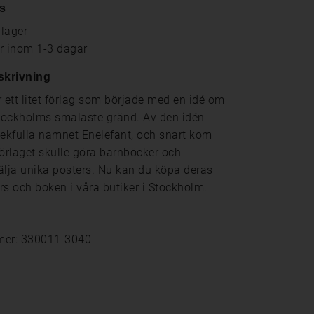
s
 lager
ar inom 1-3 dagar
skrivning
r ett litet förlag som började med en idé om
Stockholms smalaste gränd. Av den idén
lekfulla namnet Enelefant, och snart kom
förlaget skulle göra barnböcker och
älja unika posters. Nu kan du köpa deras
rs och boken i våra butiker i Stockholm.
mer: 330011-3040