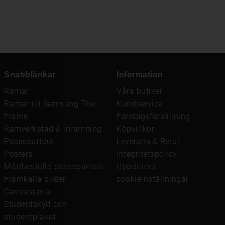
Snabblänkar
Information
Ramar
Våra butiker
Ramar till Samsung The
Kundservice
Frame
Företagsförsäljning
Ramverkstad & inramning
Köpvillkor
Passepartout
Leverans & Retur
Posters
Integritetspolicy
Måttbeställd passepartout
Uppdatera
Framkalla bilder
cookieinställningar
Canvastavla
Studentskylt och
studentplakat