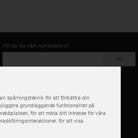
Vill du ha vårt nyhetsbrev?
OK
Följ oss i dina kanaler
 spårningsteknik för att förbättra din
öjliggöra grundläggande funktionalitet på
å webbplatsen
,
för att mäta ditt intresse för våra
nadsföringsinteraktioner
,
för att visa
4.6
4.6
/
5
1000
+
Recensioner