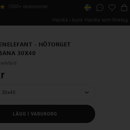
1000+ recensioner
Handla i butik
Handla som företag
ENELEFANT - HÖTORGET
BANA 30X40
nelefant
r
: 30x40
LÄGG I VARUKORG