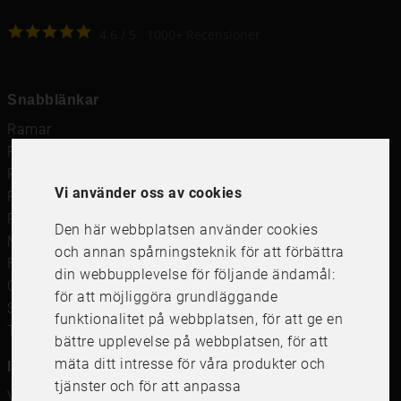
4.6
4.6
/
5
1000
+
Recensioner
Snabblänkar
Ramar
Ramar till Samsung The Frame
Ramverkstad & inramning
Vi använder oss av cookies
Passepartout
Posters
Den här webbplatsen använder cookies
Måttbeställd passepartout
och annan spårningsteknik för att förbättra
Framkalla bilder
din webbupplevelse för följande ändamål:
Canvastavla
för att möjliggöra grundläggande
Studentskylt och studentplakat
funktionalitet på webbplatsen
,
för att ge en
Tavelkrok
bättre upplevelse på webbplatsen
,
för att
mäta ditt intresse för våra produkter och
Information
tjänster och för att anpassa
Våra butiker