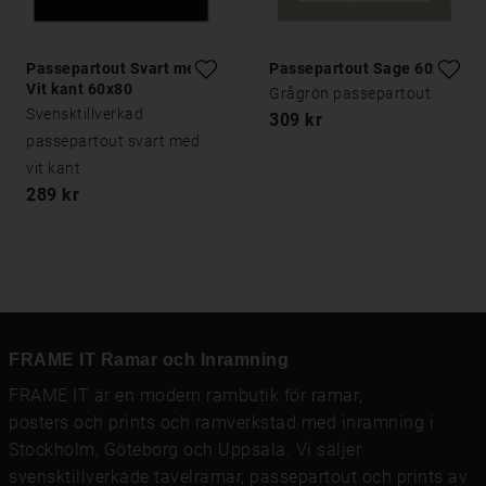
Passepartout Svart med
Passepartout Sage 60x80
Vit kant 60x80
Grågrön passepartout
Svensktillverkad
309 kr
passepartout svart med
vit kant
289 kr
FRAME IT Ramar och Inramning
FRAME IT är en modern rambutik för
ramar
,
posters och prints
och
ramverkstad med inramning
i
Stockholm, Göteborg och Uppsala. Vi säljer
svensktillverkade tavelramar,
passepartout
och prints av