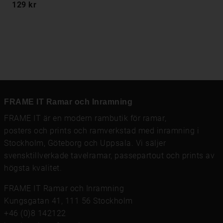
129 kr
FRAME IT Ramar och Inramning
FRAME IT är en modern rambutik för
ramar
,
posters och prints
och
ramverkstad med inramning
i
Stockholm, Göteborg och Uppsala. Vi säljer
svensktillverkade tavelramar,
passepartout
och prints av
högsta kvalitet.
FRAME IT Ramar och Inramning
Kungsgatan 41, 111 56 Stockholm
+46 (0)8 142122