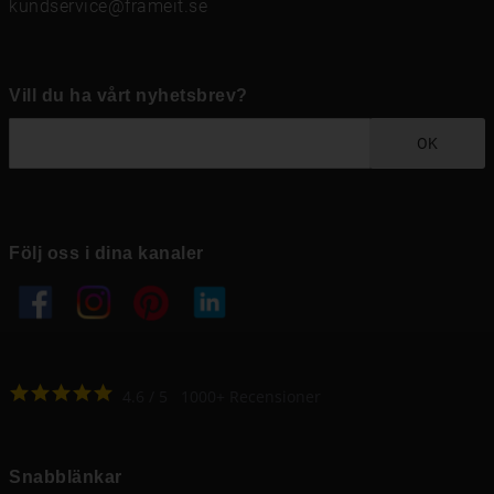
kundservice@frameit.se
Vill du ha vårt nyhetsbrev?
OK
Följ oss i dina kanaler
4.6
4.6
/
5
1000
+
Recensioner
Snabblänkar