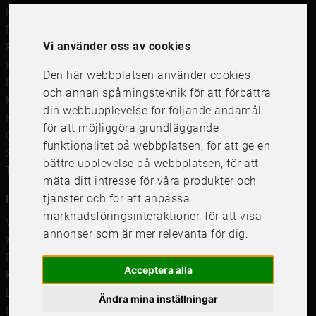
Ramar
Ramar till Samsung The Frame
Vi använder oss av cookies
Ramverkstad & inramning
Passepartout
Den här webbplatsen använder cookies
Posters
och annan spårningsteknik för att förbättra
Måttbeställd passepartout
din webbupplevelse för följande ändamål:
Framkalla bilder
för att möjliggöra grundläggande
Canvastavla
funktionalitet på webbplatsen
,
för att ge en
Studentskylt och studentplakat
bättre upplevelse på webbplatsen
,
för att
Tavelkrok
mäta ditt intresse för våra produkter och
tjänster och för att anpassa
Information
marknadsföringsinteraktioner
,
för att visa
Våra butiker
annonser som är mer relevanta för dig
.
Kundservice
Företagsförsäljning
Acceptera alla
Köpvillkor
Leverans & Retur
Ändra mina inställningar
Integritetspolicy