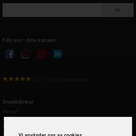
OK
Följ oss i dina kanaler
4.6
4.6
/
5
1000
+
Recensioner
Snabblänkar
Ramar
Ramar till Samsung The Frame
Ramverkstad & inramning
Passepartout
Vi använder oss av cookies