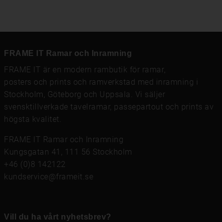
FRAME IT Ramar och Inramning
FRAME IT är en modern rambutik för
ramar
,
posters och prints
och
ramverkstad med inramning
i
Stockholm, Göteborg och Uppsala. Vi säljer
svensktillverkade tavelramar,
passepartout
och prints av
högsta kvalitet.
FRAME IT Ramar och Inramning
Kungsgatan 41, 111 56 Stockholm
+46 (0)8 142122
kundservice@frameit.se
Vill du ha vårt nyhetsbrev?